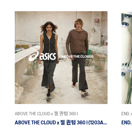
ABOVE THE CLOUD x 젤 퀀텀 360 I
END.
ABOVE THE CLOUD x 젤 퀀텀 360 I (1203A823)
END.