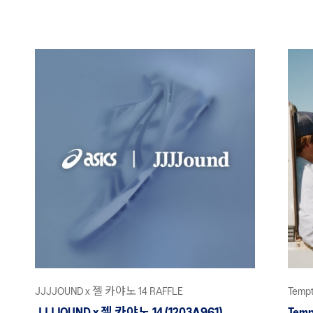
JJJJOUND x 젤 카야노 14 RAFFLE
Temp