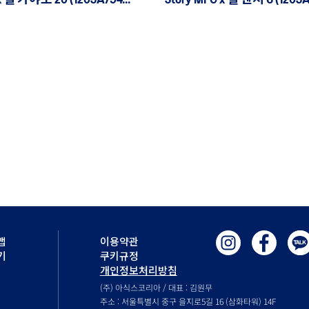
Cecilie Bahnsen x 젤 카야노 20 (1203A794, 1203A984)
Story MFG x 젤 벤쳐 6 (1203A
맵
이용약관
기
쿠키규정
개인정보처리방침
(주) 아식스코리아 / 대표 : 김원무
주소 : 서울특별시 중구 을지로5길 16 (삼화타워) 14F