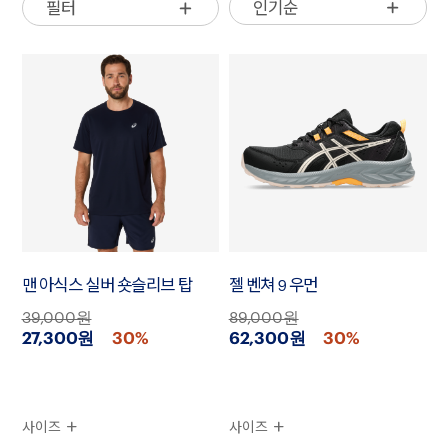
인기순
필터
맨 아식스 실버 숏슬리브 탑
젤 벤쳐 9 우먼
39,000원
89,000원
27,300원
30%
62,300원
30%
사이즈
사이즈