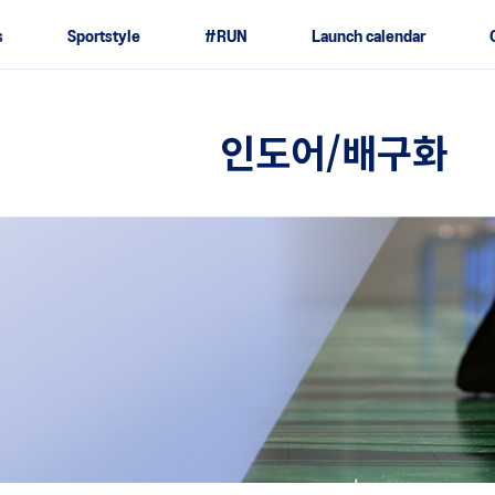
s
Sportstyle
#RUN
Launch calendar
인도어/배구화