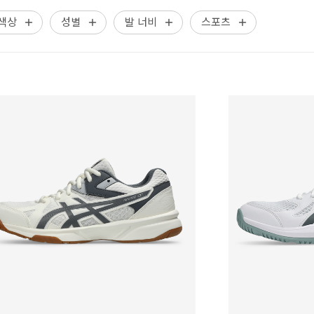
색상
성별
발 너비
스포츠