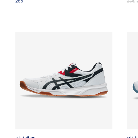
285
265
,