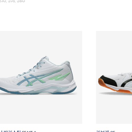
270
,
275
,
280