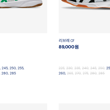
리브레 CF
89,000원
,
245
,
250
,
255
,
225
,
230
,
235
,
240
,
245
,
250
,
2
,
280
,
285
260
,
265
,
270
,
275
,
280
,
285